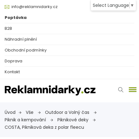
Select Language
▼
info@reklamnidarky.cz
Poptávka
B2B
Náhradní plnění
Obchodní podmínky
Doprava
Kontakt
Úvod
Vše
Outdoor a Volný čas
Piknik a kempování
Piknikové deky
COSTA, Pikniková deka z polar fleecu