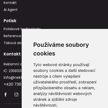
Kontakt
AI Agent
Potisk
Potiskové technologie
Reference
Tisková data
Používáme soubory
cookies
Kontakt
Reklamní dárky
Tyto webové stránky používají
soubory cookies a další sledovací
IČ: 23581336
nástroje s cílem vylepšení
info@reklamnidarky.cz
uživatelského prostředí, zobrazení
+420 736 787 715
přizpůsobeného obsahu a reklam,
analýzy návštěvnosti webových
stránek a zjištění zdroje
návštěvnosti.