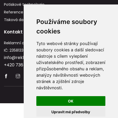
Potiskové technologie
Reference
Tisková data
Používáme soubory
cookies
Kontakt
Reklamní dárky
Tyto webové stránky používají
soubory cookies a další sledovací
IČ: 23581336
nástroje s cílem vylepšení
info@reklamnidarky.cz
uživatelského prostředí, zobrazení
+420 736 787 715
přizpůsobeného obsahu a reklam,
analýzy návštěvnosti webových
stránek a zjištění zdroje
návštěvnosti.
Copyright © 2026 Reklamnidarky.cz
OK
Upravit mé předvolby