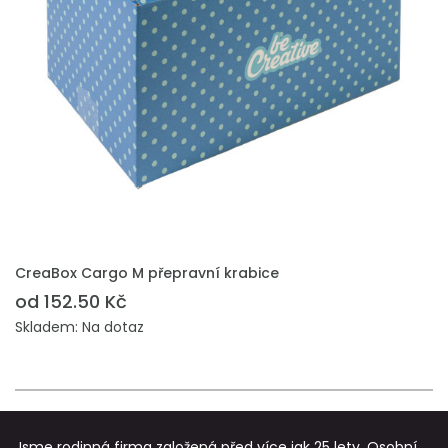
PŘIDAT DO POPTÁVKY
CreaBox Cargo M přepravní krabice
od 152.50 Kč
Skladem: Na dotaz
Jsme rodinná firma založená před více jak 25 lety. Osobní