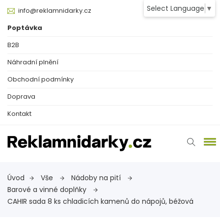
Select Language
▼
info@reklamnidarky.cz
Poptávka
B2B
Náhradní plnění
Obchodní podmínky
Doprava
Kontakt
Úvod
Vše
Nádoby na pití
Barové a vinné doplňky
CAHIR sada 8 ks chladicích kamenů do nápojů, béžová