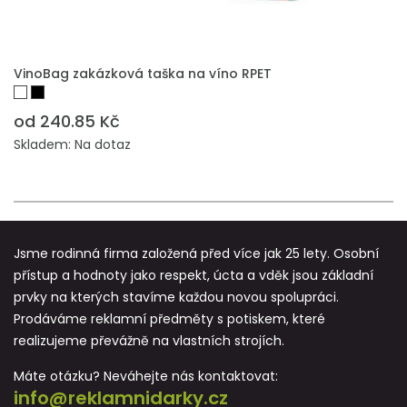
PŘIDAT DO POPTÁVKY
VinoBag zakázková taška na víno RPET
od 240.85 Kč
Skladem: Na dotaz
Jsme rodinná firma založená před více jak 25 lety. Osobní
přístup a hodnoty jako respekt, úcta a vděk jsou základní
prvky na kterých stavíme každou novou spolupráci.
Prodáváme reklamní předměty s potiskem, které
realizujeme převážně na vlastních strojích.
Máte otázku? Neváhejte nás kontaktovat:
info@reklamnidarky.cz