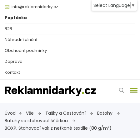
Select Language
▼
info@reklamnidarky.cz
Poptávka
B2B
Náhradní plnění
Obchodní podmínky
Doprava
Kontakt
Úvod
Vše
Tašky a Cestování
Batohy
Batohy se stahovací šňůrkou
BOXP. Stahovací vak z netkané textilie (80 g/m²)