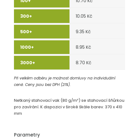
10.70 Kč
10.05 Kč
9.35 Kč
8.95 Kč
8.70 Kč
Při velkém odběru je možnost domluvy na individuální
ceně. Ceny jsou bez DPH (21%).
Netkaný stahovací vak (80 g/m²) se stahovací šňůrkou
pro zavírání. K dispozici v široké škále barev. 370 x 410
mm
Parametry