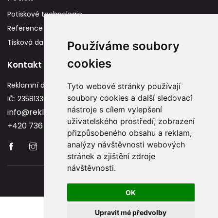
Potiskové technologie
Reference
Tisková data
Používáme soubory
cookies
Kontakt
Reklamní dárky
Tyto webové stránky používají
soubory cookies a další sledovací
IČ: 23581336
nástroje s cílem vylepšení
info@reklamnidarky.cz
uživatelského prostředí, zobrazení
+420 736 787 715
přizpůsobeného obsahu a reklam,
analýzy návštěvnosti webových
stránek a zjištění zdroje
návštěvnosti.
Copyright © 2026 Reklamnidarky.cz
OK
Upravit mé předvolby