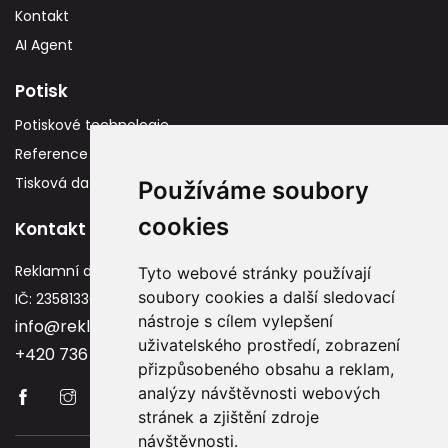
Kontakt
AI Agent
Potisk
Potiskové technologie
Reference
Tisková data
Používáme soubory
cookies
Kontakt
Reklamní dárky
Tyto webové stránky používají
soubory cookies a další sledovací
IČ: 23581336
nástroje s cílem vylepšení
info@reklamnidarky.cz
uživatelského prostředí, zobrazení
+420 736 787 715
přizpůsobeného obsahu a reklam,
analýzy návštěvnosti webových
stránek a zjištění zdroje
návštěvnosti.