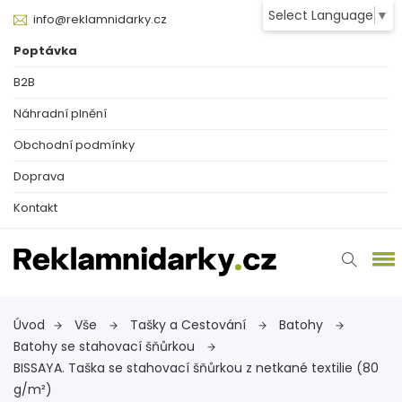
Select Language
▼
info@reklamnidarky.cz
Poptávka
B2B
Náhradní plnění
Obchodní podmínky
Doprava
Kontakt
Úvod
Vše
Tašky a Cestování
Batohy
Batohy se stahovací šňůrkou
BISSAYA. Taška se stahovací šňůrkou z netkané textilie (80
g/m²)