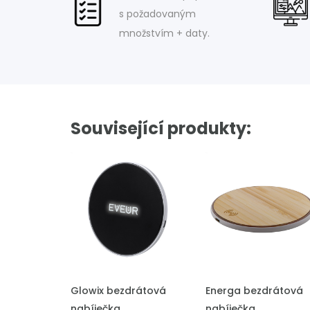
s požadovaným
množstvím + daty.
Související produkty:
PŘIDAT DO POPTÁVKY
PŘIDAT DO POPTÁVKY
Glowix bezdrátová
Energa bezdrátová
nabíječka
nabíječka