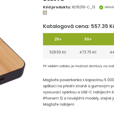
Kód produktu:
RD15319-C_13
skla
Katalogová cena: 557.35 K
25+
50+
529.50 Kč
473.75 Kč
44
Při velkém odběru je možnost domluvy na indiv
MagSafe powerbanka s kapacitou 5 00
aplikací na přední straně a gumovým p
vysouvací opěrkou a USB-C nabíjecím k
iPhonem 12 a novějšími modely, stejně j
MagSafe nabíjení.