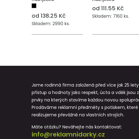
od 111.55 Kč
od 138.25 Kč
Skladem: 7160 ks.
Skladem: 2990 ks.
Jsme rodinná firma založená před více jak 25 lety
přístup a hodnoty jako respekt, úcta a vděk jsou 
prvky na kterých stavíme každou novou spoluprác
Prodáváme reklamní předměty s potiskem, které
realizujeme převážně na vlastních strojích.
Máte otázku? Neváhejte nás kontaktovat:
info@reklamnidarky.cz