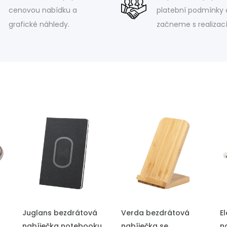
cenovou nabídku a
platební podmínky 
grafické náhledy.
začneme s realizací
PŘIDAT DO POPTÁVKY
PŘIDAT DO POPTÁVKY
P
Juglans bezdrátová
Verda bezdrátová
E
nabíječka notebooku
nabíječka se
n