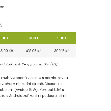
dem
č
100+
300+
500+
5.90 Kč
418.05 Kč
390.15 Kč
iduální ceně. Ceny jsou bez DPH (21%).
0 mAh vyrobená z plastu s bambusovou
ovrchem na zadní straně. Disponuje
abelem (výstup 15 W). Kompatibilní s
ako s Android zařízeními podporujícími