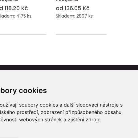
d 118.20 Kč
od 136.05 Kč
ladem: 4175 ks.
Skladem: 2897 ks.
Kontakt
bory cookies
ologie
Reklamní dárky
užívají soubory cookies a další sledovací nástroje s
IČ: 23581336
elského prostředí, zobrazení přizpůsobeného obsahu
info@reklamnidarky.cz
těvnosti webových stránek a zjištění zdroje
+420 736 787 715