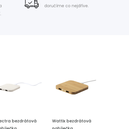
a
doručíme co nejdříve.
.
ŘIDAT DO POPTÁVKY
PŘIDAT DO POPTÁVKY
lectra bezdrátová
Wattix bezdrátová
abíječka
nabíječka