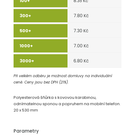
8.35 Kč
7.80 Kč
7.30 Kč
7.00 Kč
6.80 Kč
Při velkém odběru je možnost domluvy na individuální
ceně. Ceny jsou bez DPH (21%).
Polyesterová šňůrka s kovovou karabinou,
odnímatelnou sponou a popruhem na mobilní telefon.
20 x 530 mm
Parametry