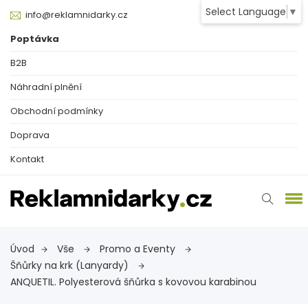
Select Language
▼
info@reklamnidarky.cz
Poptávka
B2B
Náhradní plnění
Obchodní podmínky
Doprava
Kontakt
Úvod
Vše
Promo a Eventy
Šňůrky na krk (Lanyardy)
ANQUETIL. Polyesterová šňůrka s kovovou karabinou