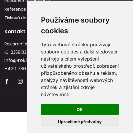
Potiskové technologie
Reference
Tisková data
Používáme soubory
cookies
Kontakt
Reklamní dárky
Tyto webové stránky používají
soubory cookies a další sledovací
IČ: 23581336
nástroje s cílem vylepšení
info@reklamnidarky.cz
uživatelského prostředí, zobrazení
+420 736 787 715
přizpůsobeného obsahu a reklam,
analýzy návštěvnosti webových
stránek a zjištění zdroje
návštěvnosti.
Copyright © 2026 Reklamnidarky.cz
OK
Upravit mé předvolby