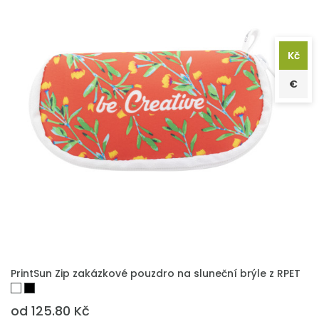
Kč
€
PŘIDAT DO POPTÁVKY
PrintSun Zip zakázkové pouzdro na sluneční brýle z RPET
od 125.80 Kč