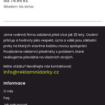
od 74.95 Kč
Skladem: Na dotaz
Jsme rodinná firma založená před více jak 25 lety. Osobní
přístup a hodnoty jako respekt, úcta a vděk jsou základní
prvky na kterých stavíme každou novou spolupráci.
Prodáváme reklamní předměty s potiskem, které
realizujeme převážně na vlastních strojích.
Máte otázku? Neváhejte nás kontaktovat:
info@reklamnidarky.cz
Informace
O nás
Faq
Jak nakupovat