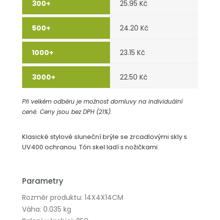
25.95 Kč
24.20 Kč
23.15 Kč
22.50 Kč
Při velkém odběru je možnost domluvy na individuální
ceně. Ceny jsou bez DPH (21%).
Klasické stylové sluneční brýle se zrcadlovými skly s
UV400 ochranou. Tón skel ladí s nožičkami.
Parametry
Rozměr produktu: 14X4X14CM
Váha: 0.035 kg