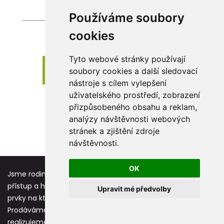
Používáme soubory
cookies
Tyto webové stránky používají
Zobrazit dalších 24 produktů
soubory cookies a další sledovací
nástroje s cílem vylepšení
uživatelského prostředí, zobrazení
přizpůsobeného obsahu a reklam,
analýzy návštěvnosti webových
stránek a zjištění zdroje
1
2
3
4
5
›
návštěvnosti.
OK
Jsme rodinná firma založená před více jak 25 lety. Osobní
přístup a hodnoty jako respekt, úcta a vděk jsou základní
Upravit mé předvolby
prvky na kterých stavíme každou novou spolupráci.
Prodáváme reklamní předměty s potiskem, které
realizujeme převážně na vlastních strojích.