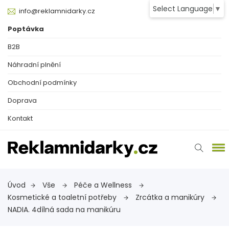
Select Language
▼
info@reklamnidarky.cz
Poptávka
B2B
Náhradní plnění
Obchodní podmínky
Doprava
Kontakt
Úvod
Vše
Péče a Wellness
Kosmetické a toaletní potřeby
Zrcátka a manikúry
NADIA. 4dílná sada na manikúru