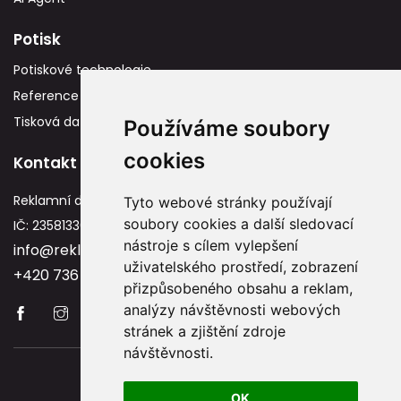
Potisk
Potiskové technologie
Reference
Tisková data
Používáme soubory
cookies
Kontakt
Reklamní dárky
Tyto webové stránky používají
soubory cookies a další sledovací
IČ: 23581336
nástroje s cílem vylepšení
info@reklamnidarky.cz
uživatelského prostředí, zobrazení
+420 736 787 715
přizpůsobeného obsahu a reklam,
analýzy návštěvnosti webových
stránek a zjištění zdroje
návštěvnosti.
Copyright © 2026 Reklamnidarky.cz
OK