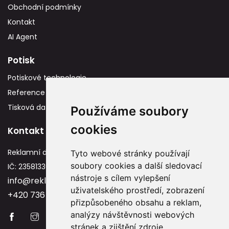
Obchodní podmínky
Kontakt
AI Agent
Potisk
Potiskové technologie
Reference
Tisková data
Používáme soubory
cookies
Kontakt
Reklamní dárky
Tyto webové stránky používají
soubory cookies a další sledovací
IČ: 23581336
nástroje s cílem vylepšení
info@reklamnidarky.cz
uživatelského prostředí, zobrazení
+420 736 787 715
přizpůsobeného obsahu a reklam,
analýzy návštěvnosti webových
stránek a zjištění zdroje