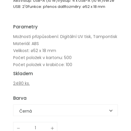
ABSVstup: USB-A (10 W)Výstup: 4 x USB-A (10 W)Verze
USB: 2'0Funkce: přenos datRozměry: ø52 x 18 mm
Parametry
Možnosti přizpůsobení: Digitální UV tisk, Tampontisk
Materiál: ABS
Velikost: ø52 x 18 mm
Počet položek v kartonu: 500
Počet položek v krabičce: 100
Skladem
2480 ks.
Barva
Černá