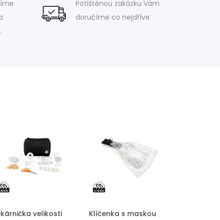
víme
Potištěnou zakázku Vám
a
doručíme co nejdříve.
.
ŘIDAT DO POPTÁVKY
PŘIDAT DO POPTÁVKY
kárnička velikosti
Klíčenka s maskou