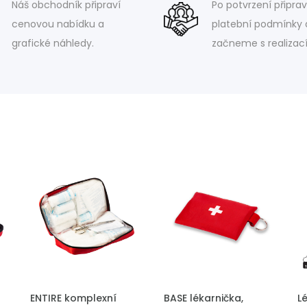
Náš obchodník připraví
Po potvrzení připra
cenovou nabídku a
platební podmínky 
grafické náhledy.
začneme s realizací
PŘIDAT DO POPTÁVKY
PŘIDAT DO POPTÁVKY
P
ENTIRE komplexní
BASE lékarnička,
Lé