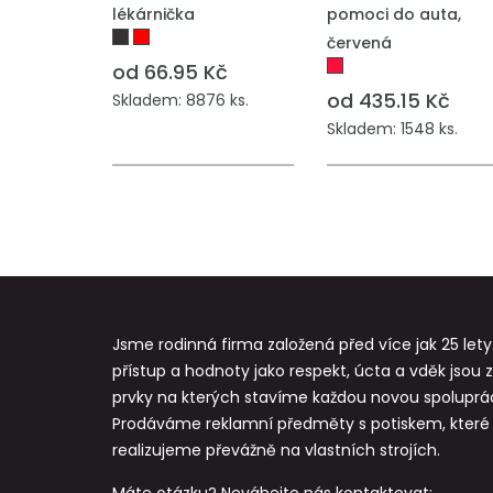
lékárnička
pomoci do auta,
červená
od 66.95 Kč
od 435.15 Kč
Skladem: 8876 ks.
Skladem: 1548 ks.
Jsme rodinná firma založená před více jak 25 lety
přístup a hodnoty jako respekt, úcta a vděk jsou 
prvky na kterých stavíme každou novou spoluprác
Prodáváme reklamní předměty s potiskem, které
realizujeme převážně na vlastních strojích.