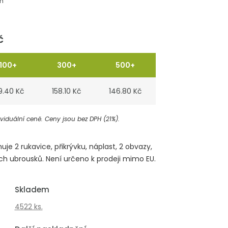
m
č
100+
300+
500+
9.40 Kč
158.10 Kč
146.80 Kč
iduální ceně. Ceny jsou bez DPH (21%).
e 2 rukavice, přikrývku, náplast, 2 obvazy,
ích ubrousků. Není určeno k prodeji mimo EU.
Skladem
4522 ks.