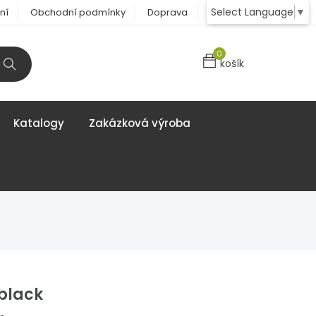
Select Language
▼
ní
Obchodní podmínky
Doprava
Kontakt
0
košík
Katalogy
Zakázková výroba
black