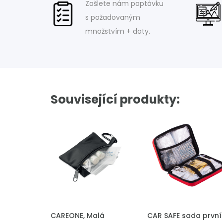
Zašlete nám poptávku
s požadovaným
množstvím + daty.
Související produkty:
PŘIDAT DO POPTÁVKY
PŘIDAT DO POPTÁVKY
CAREONE, Malá
CAR SAFE sada první