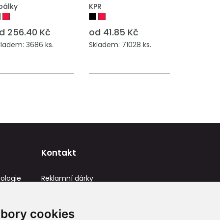
bálky
KPR
d 256.40 Kč
od 41.85 Kč
kladem: 3686 ks.
Skladem: 71028 ks.
Kontakt
ologie
Reklamní dárky
IČ: 23581336
info@reklamnidarky.cz
bory cookies
+420 736 787 715