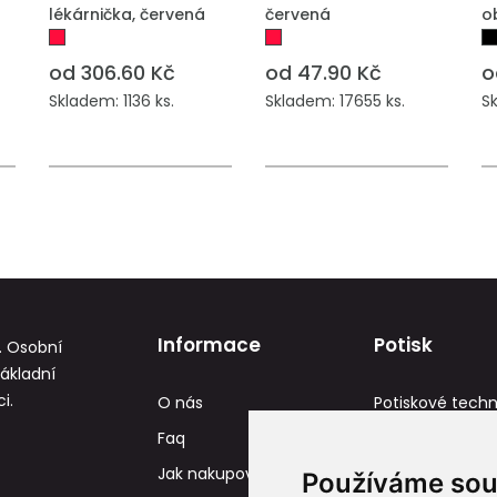
lékárnička, červená
červená
o
od 306.60 Kč
od 47.90 Kč
o
Skladem: 1136 ks.
Skladem: 17655 ks.
S
Informace
Potisk
. Osobní
základní
i.
O nás
Potiskové techn
Faq
Reference
Jak nakupovat
Tisková data
Používáme sou