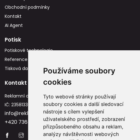
Obchodní podmínky
Kontakt
AI Agent
Potisk
Potiskové technologie
Reference
Tisková data
Používáme soubory
cookies
Kontakt
Reklamní dárky
Tyto webové stránky používají
soubory cookies a další sledovací
IČ: 23581336
nástroje s cílem vylepšení
info@reklamnidarky.cz
uživatelského prostředí, zobrazení
+420 736 787 715
přizpůsobeného obsahu a reklam,
analýzy návštěvnosti webových