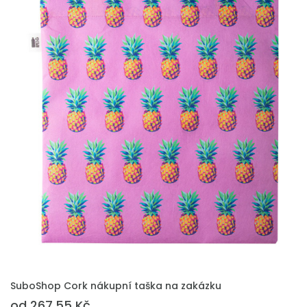
PŘIDAT DO POPTÁVKY
SuboShop Cork nákupní taška na zakázku
od 267.55 Kč